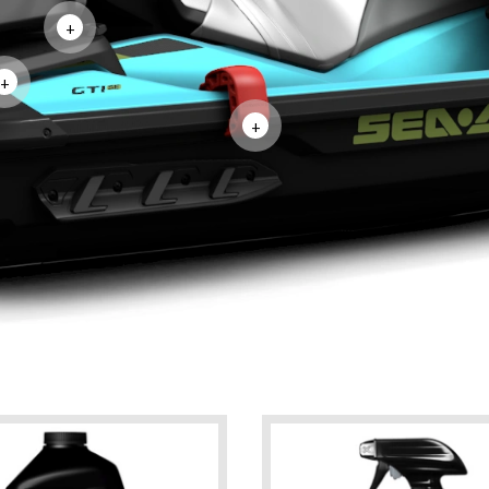
+
+
+