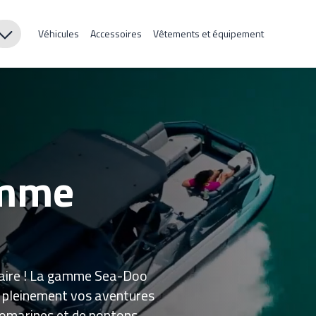
Véhicules
Accessoires
Vêtements et équipement
amme
inaire ! La gamme Sea-Doo
re pleinement vos aventures
omarines et de pontons